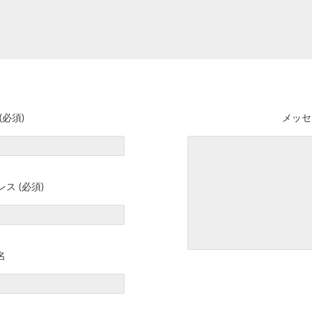
(必須)
メッセ
ス (必須)
名