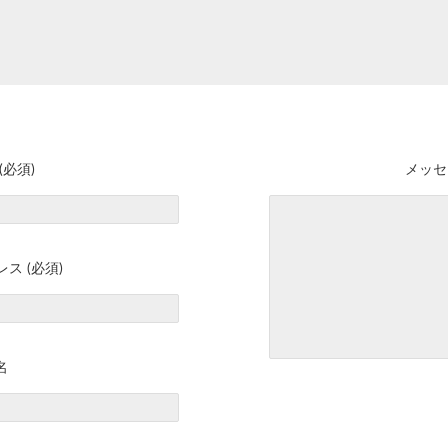
(必須)
メッセ
ス (必須)
名