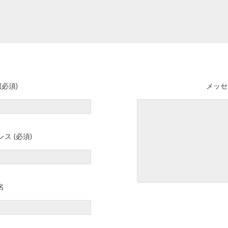
(必須)
メッセ
ス (必須)
名