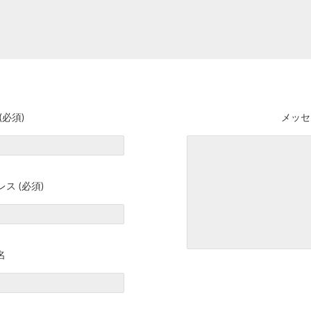
(必須)
メッセ
ス (必須)
名