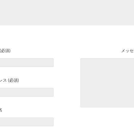
(必須)
メッセ
ス (必須)
名