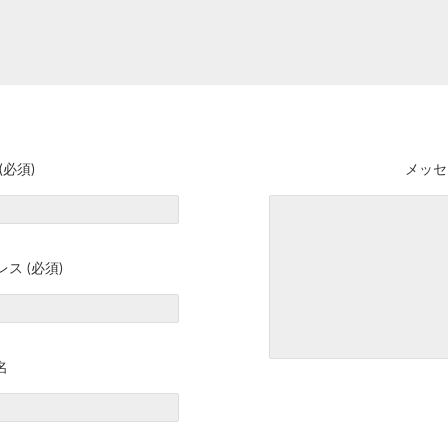
(必須)
メッセ
ス (必須)
名