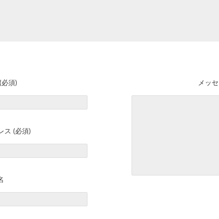
(必須)
メッセ
ス (必須)
名