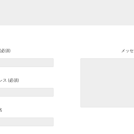
(必須)
メッセ
ス (必須)
名