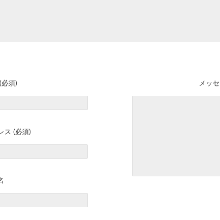
(必須)
メッセ
ス (必須)
名