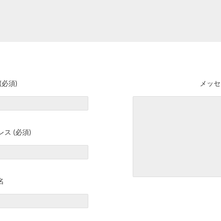
(必須)
メッセ
ス (必須)
名