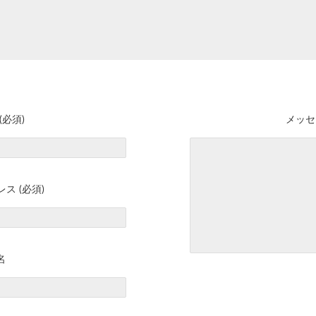
(必須)
メッセ
ス (必須)
名