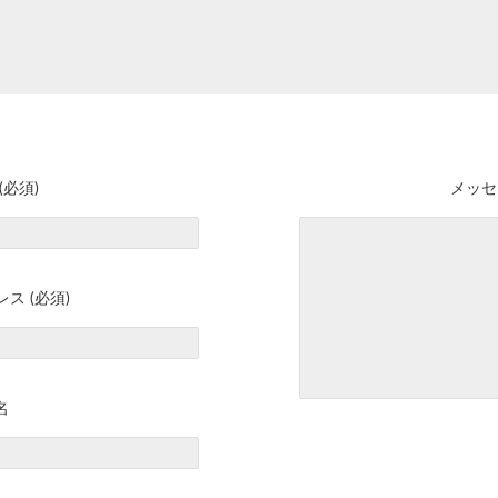
(必須)
メッセ
ス (必須)
名