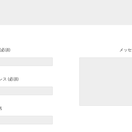
(必須)
メッセ
ス (必須)
名